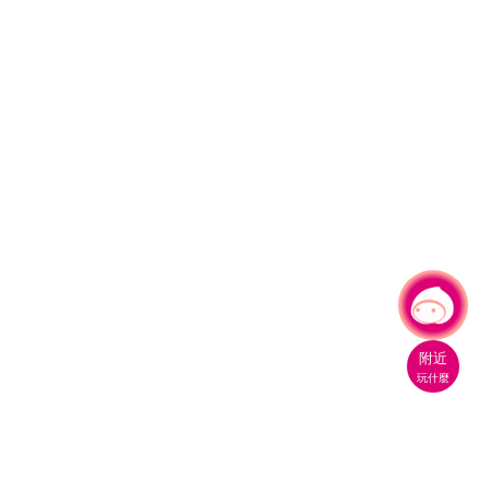
有事問小桃，一起遊桃園
附近
玩什麼