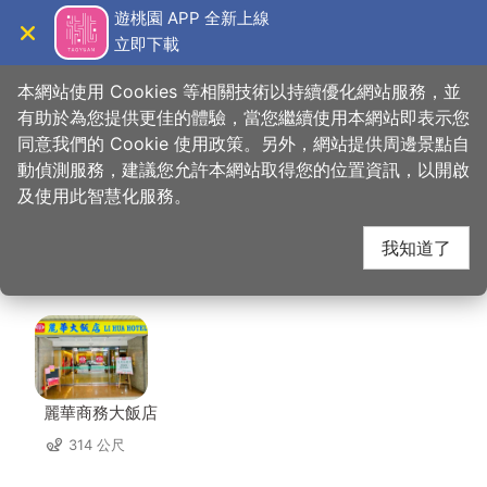
跳
遊桃園 APP 全新上線
到
立即下載
導覽
關閉
主
桃園觀光導覽網
首頁
>
想去的地方
>
住宿
>
一九一旅店桃園店
要
本網站使用 Cookies 等相關技術以持續優化網站服務，並
內
有助於為您提供更佳的體驗，當您繼續使用本網站即表示您
容
同意我們的 Cookie 使用政策。另外，網站提供周邊景點自
一九一旅店桃園店 周邊
區
動偵測服務，建議您允許本網站取得您的位置資訊，以開啟
塊
及使用此智慧化服務。
住宿
我知道了
共有 124 間店家
麗華商務大飯店
314 公尺