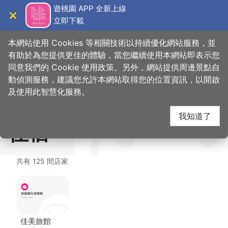
跳
遊桃園 APP 全新上線
到
立即下載
導覽
關閉
主
桃園觀光導覽網
首頁
>
想去的地方
>
住宿
>
摩斯汽車旅館 MosMotel (3星)
要
本網站使用 Cookies 等相關技術以持續優化網站服務，並
內
有助於為您提供更佳的體驗，當您繼續使用本網站即表示您
容
同意我們的 Cookie 使用政策。另外，網站提供周邊景點自
摩斯汽車旅館
區
動偵測服務，建議您允許本網站取得您的位置資訊，以開啟
塊
及使用此智慧化服務。
MosMotel (3星) 周邊
我知道了
住宿
共有 125 間店家
佳美旅館