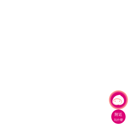
有事問小桃，一起遊桃園
附近
玩什麼