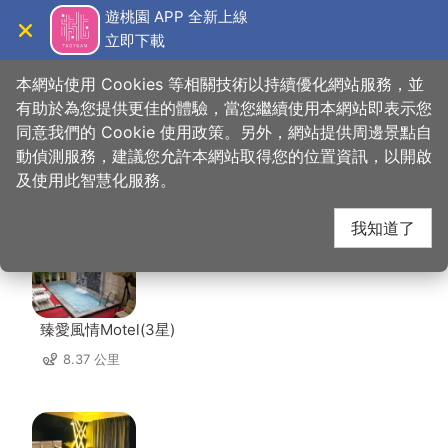
跳
遊桃園 APP 全新上線
到
立即下載
導覽
關閉
主
桃園觀光導覽網
首頁
>
想去的地方
>
住宿
>
喬爵旅居
要
本網站使用 Cookies 等相關技術以持續優化網站服務，並
內
有助於為您提供更佳的體驗，當您繼續使用本網站即表示您
容
同意我們的 Cookie 使用政策。另外，網站提供周邊景點自
喬爵旅居 周邊住宿
區
動偵測服務，建議您允許本網站取得您的位置資訊，以開啟
塊
及使用此智慧化服務。
共有 120 間店家
我知道了
臻愛風情Motel(3星)
8.37 公里