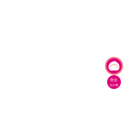
有事問小桃，一起遊桃園
|
附近
玩什麼