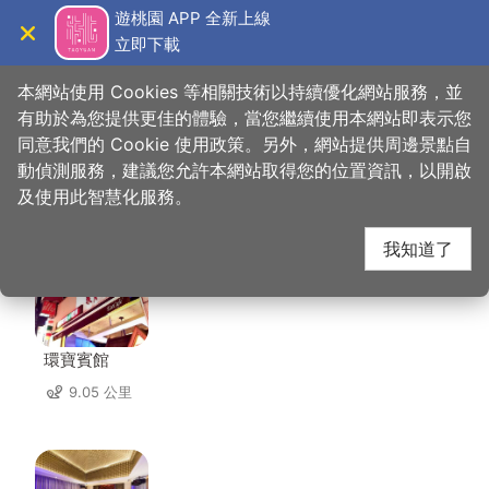
跳
遊桃園 APP 全新上線
到
立即下載
導覽
關閉
主
桃園觀光導覽網
首頁
>
想去的地方
>
住宿
>
喬爵旅居
要
本網站使用 Cookies 等相關技術以持續優化網站服務，並
內
有助於為您提供更佳的體驗，當您繼續使用本網站即表示您
容
同意我們的 Cookie 使用政策。另外，網站提供周邊景點自
喬爵旅居 周邊住宿
區
動偵測服務，建議您允許本網站取得您的位置資訊，以開啟
塊
及使用此智慧化服務。
共有 120 間店家
我知道了
環寶賓館
9.05 公里