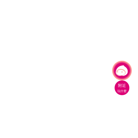
有事問小桃，一起遊桃園
附近
玩什麼