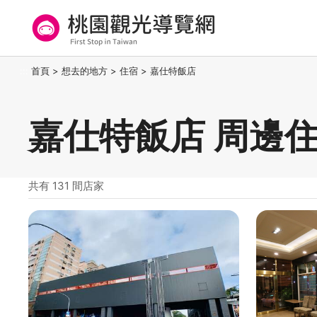
跳
到
主
要
桃園觀光導覽網
:::
首頁
>
想去的地方
>
住宿
>
嘉仕特飯店
內
容
區
嘉仕特飯店 周邊
塊
共有 131 間店家