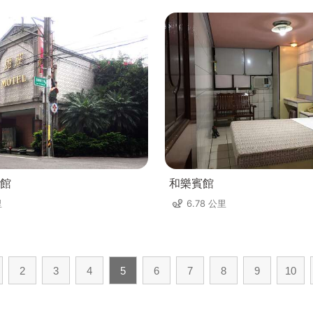
館
和樂賓館
里
6.78 公里
2
3
4
5
6
7
8
9
10