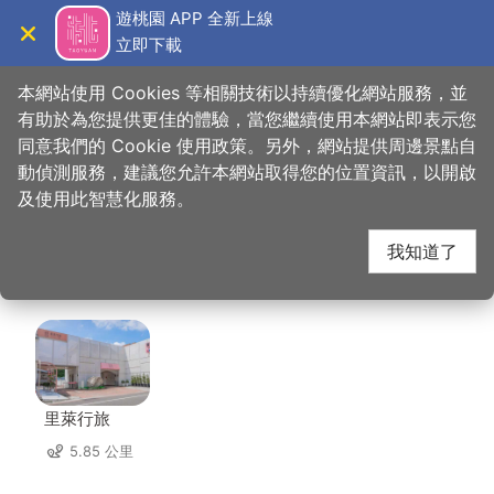
跳
遊桃園 APP 全新上線
到
立即下載
導覽
關閉
主
桃園觀光導覽網
首頁
>
想去的地方
>
住宿
>
金莎堡汽車旅館
要
本網站使用 Cookies 等相關技術以持續優化網站服務，並
內
有助於為您提供更佳的體驗，當您繼續使用本網站即表示您
容
同意我們的 Cookie 使用政策。另外，網站提供周邊景點自
金莎堡汽車旅館 周邊住
區
動偵測服務，建議您允許本網站取得您的位置資訊，以開啟
塊
及使用此智慧化服務。
宿
我知道了
共有 101 間店家
里萊行旅
5.85 公里