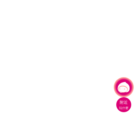
有事問小桃，一起遊桃園
|
附近
玩什麼