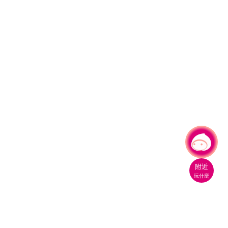
有事問小桃，一起遊桃園
附近
玩什麼