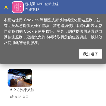
跳
遊桃園 APP 全新上線
到
立即下載
導覽
關閉
主
桃園觀光導覽網
首頁
>
想去的地方
>
住宿
>
金莎堡汽車旅館
要
本網站使用 Cookies 等相關技術以持續優化網站服務，並
內
有助於為您提供更佳的體驗，當您繼續使用本網站即表示您
容
同意我們的 Cookie 使用政策。另外，網站提供周邊景點自
金莎堡汽車旅館 周邊住
區
動偵測服務，建議您允許本網站取得您的位置資訊，以開啟
塊
及使用此智慧化服務。
宿
我知道了
共有 101 間店家
水立方汽車旅館
8.35 公里