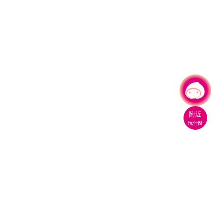
有事問小桃，一起遊桃園
|
附近
玩什麼