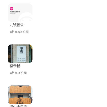
九號輕舍
9.89 公里
稻禾棧
9.9 公里
湧山水民宿