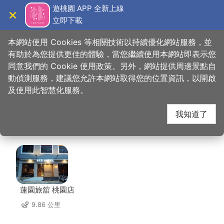
跳
遊桃園 APP 全新上線
到
立即下載
導覽
關閉
主
桃園觀光導覽網
首頁
>
想去的地方
>
住宿
>
長緹都會商務旅館
要
本網站使用 Cookies 等相關技術以持續優化網站服務，並
內
有助於為您提供更佳的體驗，當您繼續使用本網站即表示您
容
同意我們的 Cookie 使用政策。另外，網站提供周邊景點自
長緹都會商務旅館 周邊
區
動偵測服務，建議您允許本網站取得您的位置資訊，以開啟
塊
及使用此智慧化服務。
住宿
我知道了
共有 133 間店家
蓮園旅舘 桃園店
9.86 公里