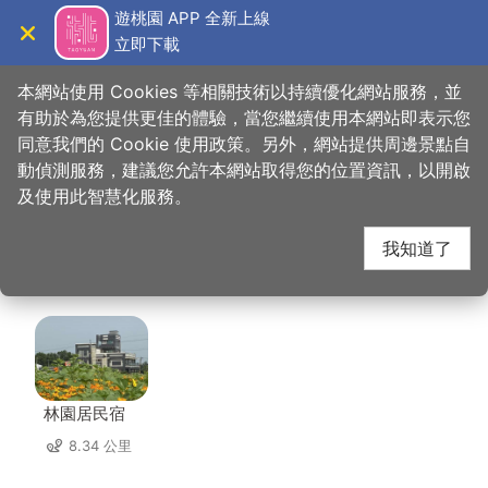
跳
遊桃園 APP 全新上線
到
立即下載
導覽
關閉
主
桃園觀光導覽網
首頁
>
想去的地方
>
住宿
>
長緹都會商務旅館
要
本網站使用 Cookies 等相關技術以持續優化網站服務，並
內
有助於為您提供更佳的體驗，當您繼續使用本網站即表示您
容
同意我們的 Cookie 使用政策。另外，網站提供周邊景點自
長緹都會商務旅館 周邊
區
動偵測服務，建議您允許本網站取得您的位置資訊，以開啟
塊
及使用此智慧化服務。
住宿
我知道了
共有 133 間店家
林園居民宿
8.34 公里