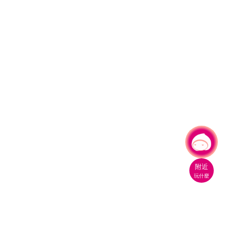
有事問小桃，一起遊桃園
附近
玩什麼