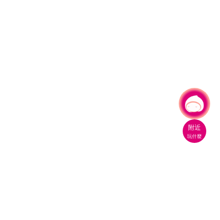
有事問小桃，一起遊桃園
|
附近
玩什麼