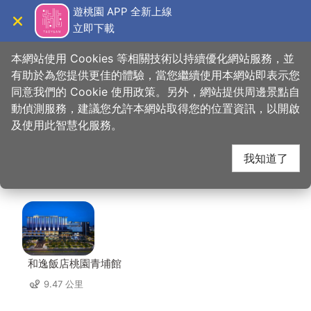
跳
遊桃園 APP 全新上線
到
立即下載
導覽
關閉
主
桃園觀光導覽網
首頁
>
想去的地方
>
住宿
>
夢香時尚汽車旅館(2星)
要
本網站使用 Cookies 等相關技術以持續優化網站服務，並
內
有助於為您提供更佳的體驗，當您繼續使用本網站即表示您
容
同意我們的 Cookie 使用政策。另外，網站提供周邊景點自
夢香時尚汽車旅館(2
區
動偵測服務，建議您允許本網站取得您的位置資訊，以開啟
塊
及使用此智慧化服務。
星) 周邊住宿
我知道了
共有 117 間店家
和逸飯店桃園青埔館
9.47 公里