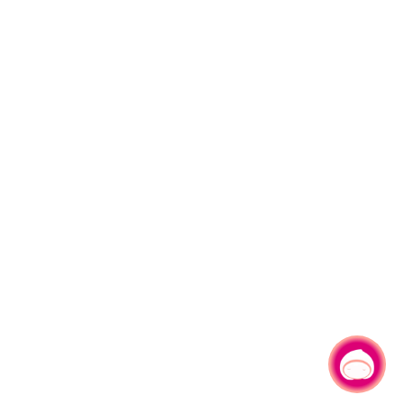
有事問小桃，一起遊桃園
|