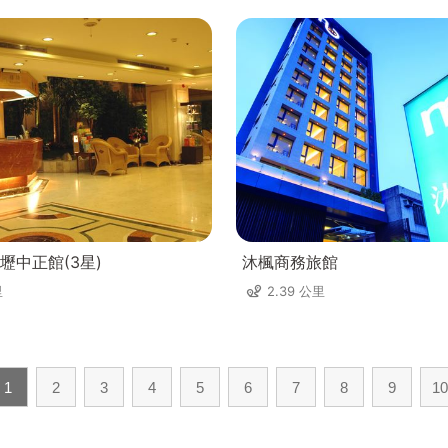
壢中正館(3星)
沐楓商務旅館
里
2.39 公里
1
2
3
4
5
6
7
8
9
10