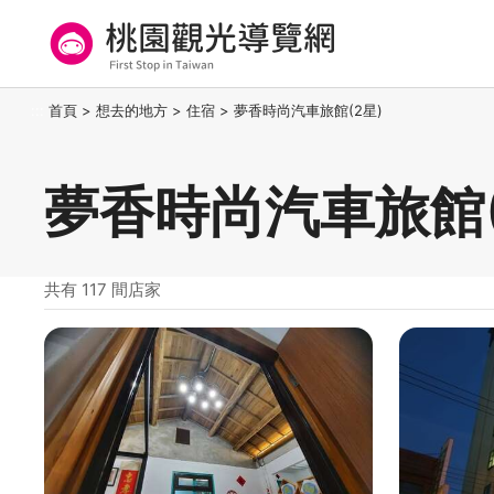
跳
到
主
要
桃園觀光導覽網
:::
首頁
>
想去的地方
>
住宿
>
夢香時尚汽車旅館(2星)
內
容
區
夢香時尚汽車旅館(
塊
共有 117 間店家