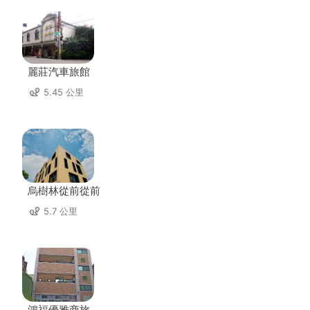
麗莊汽車旅館
5.45 公里
烏樹林從前從前
5.7 公里
鴻福優雅商旅