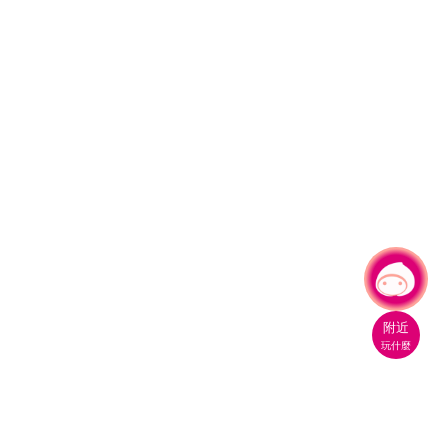
有事問小桃，一起遊桃園
附近
玩什麼