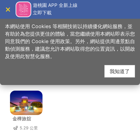
跳
遊桃園 APP 全新上線
到
立即下載
導覽
關閉
主
桃園觀光導覽網
首頁
>
想去的地方
>
住宿
>
夢香時尚汽車旅館(2星)
要
本網站使用 Cookies 等相關技術以持續優化網站服務，並
內
有助於為您提供更佳的體驗，當您繼續使用本網站即表示您
容
同意我們的 Cookie 使用政策。另外，網站提供周邊景點自
夢香時尚汽車旅館(2
區
動偵測服務，建議您允許本網站取得您的位置資訊，以開啟
塊
及使用此智慧化服務。
星) 周邊住宿
我知道了
共有 117 間店家
金樺旅舘
5.29 公里