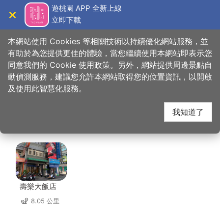
跳
遊桃園 APP 全新上線
到
立即下載
導覽
關閉
主
桃園觀光導覽網
首頁
>
想去的地方
>
住宿
>
夢香時尚汽車旅館(2星)
要
本網站使用 Cookies 等相關技術以持續優化網站服務，並
內
有助於為您提供更佳的體驗，當您繼續使用本網站即表示您
容
同意我們的 Cookie 使用政策。另外，網站提供周邊景點自
夢香時尚汽車旅館(2
區
動偵測服務，建議您允許本網站取得您的位置資訊，以開啟
塊
及使用此智慧化服務。
星) 周邊住宿
我知道了
共有 117 間店家
壽樂大飯店
8.05 公里