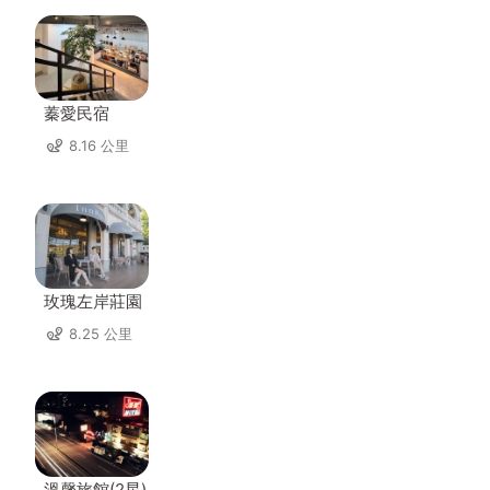
蓁愛民宿
8.16 公里
玫瑰左岸莊園
8.25 公里
溫馨旅館(2星)