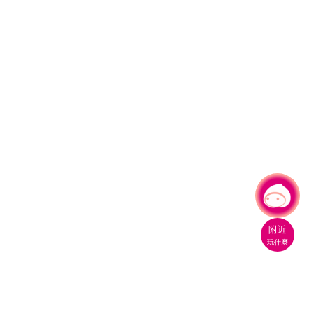
有事問小桃，一起遊桃園
|
附近
玩什麼