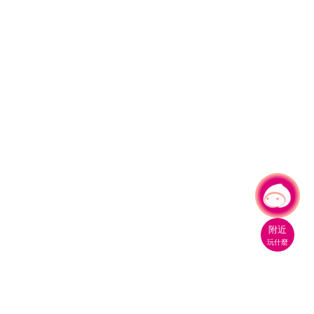
有事問小桃，一起遊桃園
附近
玩什麼