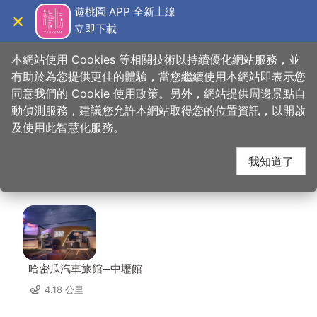
跳
遊桃園 APP 全新上線
到
立即下載
導覽
關閉
主
桃園觀光導覽網
首頁
>
想去的地方
>
住宿
>
峇里島汽車旅館
要
本網站使用 Cookies 等相關技術以持續優化網站服務，並
內
有助於為您提供更佳的體驗，當您繼續使用本網站即表示您
容
同意我們的 Cookie 使用政策。另外，網站提供周邊景點自
峇里島汽車旅館 周邊住
區
動偵測服務，建議您允許本網站取得您的位置資訊，以開啟
塊
及使用此智慧化服務。
宿
我知道了
共有 134 間店家
哈密瓜汽車旅館─中壢館
4.18 公里