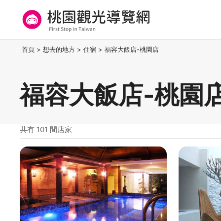
跳
到
主
要
桃園觀光導覽網
:::
首頁
>
想去的地方
>
住宿
>
福容大飯店-桃園店
內
容
區
福容大飯店-桃園
塊
共有 101 間店家