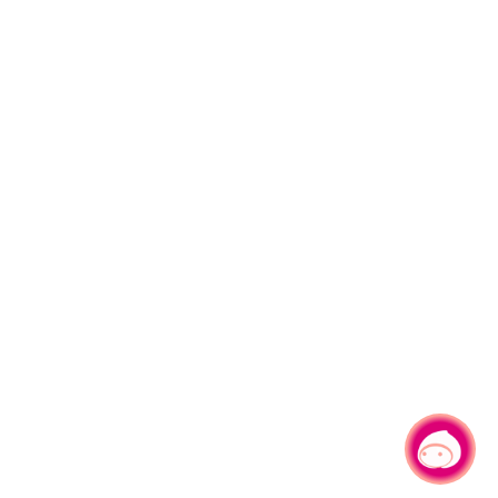
有事問小桃，一起遊桃園
|