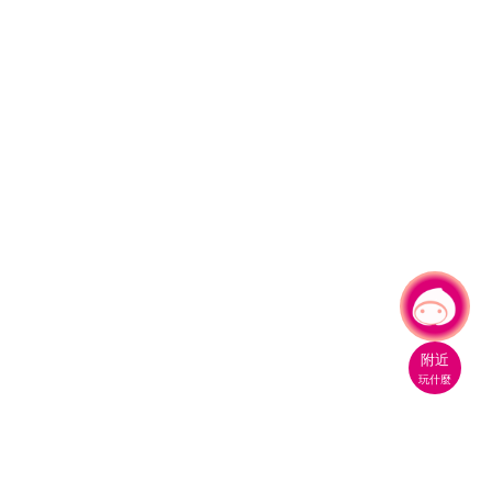
有事問小桃，一起遊桃園
附近
玩什麼