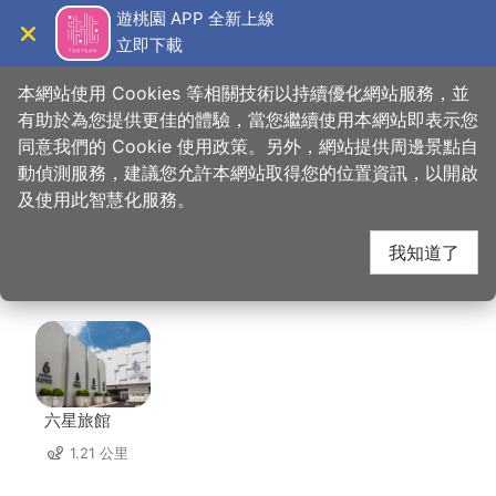
跳
遊桃園 APP 全新上線
到
立即下載
導覽
關閉
主
桃園觀光導覽網
首頁
>
想去的地方
>
住宿
>
福容大飯店-桃園店
要
本網站使用 Cookies 等相關技術以持續優化網站服務，並
內
有助於為您提供更佳的體驗，當您繼續使用本網站即表示您
容
同意我們的 Cookie 使用政策。另外，網站提供周邊景點自
福容大飯店-桃園店 周
區
動偵測服務，建議您允許本網站取得您的位置資訊，以開啟
塊
及使用此智慧化服務。
邊住宿
我知道了
共有 101 間店家
六星旅館
1.21 公里