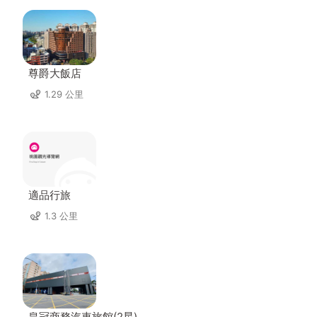
尊爵大飯店
1.29 公里
適品行旅
1.3 公里
皇冠商務汽車旅館(2星)