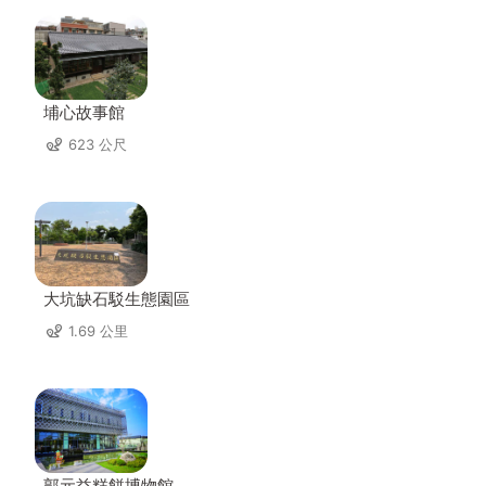
埔心故事館
623 公尺
大坑缺石駁生態園區
1.69 公里
郭元益糕餅博物館