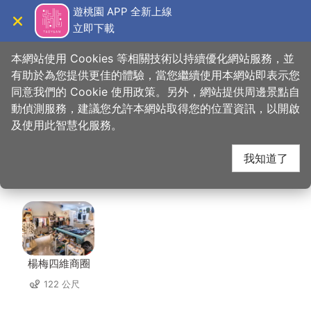
跳
遊桃園 APP 全新上線
到
立即下載
導覽
關閉
主
桃園觀光導覽網
首頁
>
想去的地方
>
住宿
>
依蝶汽車旅館(2星)
要
本網站使用 Cookies 等相關技術以持續優化網站服務，並
內
有助於為您提供更佳的體驗，當您繼續使用本網站即表示您
容
同意我們的 Cookie 使用政策。另外，網站提供周邊景點自
依蝶汽車旅館(2星) 周
區
動偵測服務，建議您允許本網站取得您的位置資訊，以開啟
塊
及使用此智慧化服務。
邊景點
我知道了
共有 86 處景點
楊梅四維商圈
122 公尺