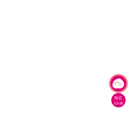
有事問小桃，一起遊桃園
|
附近
玩什麼