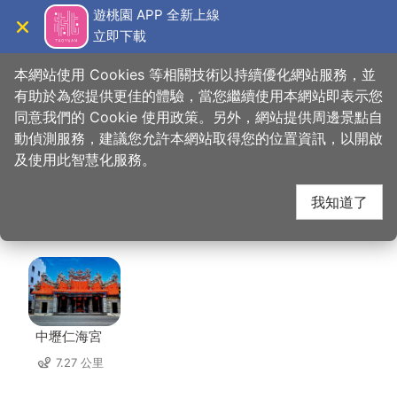
跳
遊桃園 APP 全新上線
到
立即下載
導覽
關閉
主
桃園觀光導覽網
首頁
>
想去的地方
>
住宿
>
依蝶汽車旅館(2星)
要
本網站使用 Cookies 等相關技術以持續優化網站服務，並
內
有助於為您提供更佳的體驗，當您繼續使用本網站即表示您
容
同意我們的 Cookie 使用政策。另外，網站提供周邊景點自
依蝶汽車旅館(2星) 周
區
動偵測服務，建議您允許本網站取得您的位置資訊，以開啟
塊
及使用此智慧化服務。
邊景點
我知道了
共有 86 處景點
中壢仁海宮
7.27 公里