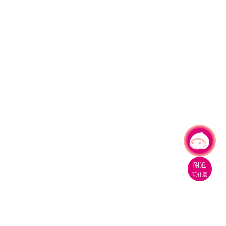
有事問小桃，一起遊桃園
|
附近
玩什麼