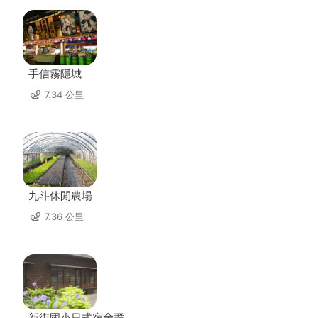
手信霧隱城
7.34 公里
九斗休閒農場
7.36 公里
新街國小日式宿舍群