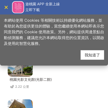
跳
遊桃園 APP 全新上線
到
立即下載
導覽
關閉
主
桃園觀光導覽網
首頁
>
想去的地方
>
住宿
>
紫晴汽車旅館
要
本網站使用 Cookies 等相關技術以持續優化網站服務，並
內
有助於為您提供更佳的體驗，當您繼續使用本網站即表示您
容
同意我們的 Cookie 使用政策。另外，網站提供周邊景點自
紫晴汽車旅館 周邊景點
區
動偵測服務，建議您允許本網站取得您的位置資訊，以開啟
塊
及使用此智慧化服務。
共有 132 處景點
我知道了
桃園光影文化館(光影二館)
2.22 公里