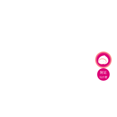
有事問小桃，一起遊桃園
|
附近
玩什麼