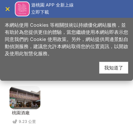
跳
遊桃園 APP 全新上線
到
立即下載
導覽
關閉
主
桃園觀光導覽網
首頁
>
想去的地方
>
住宿
>
潮摩鐵汽車旅館
要
本網站使用 Cookies 等相關技術以持續優化網站服務，並
內
有助於為您提供更佳的體驗，當您繼續使用本網站即表示您
容
同意我們的 Cookie 使用政策。另外，網站提供周邊景點自
潮摩鐵汽車旅館 周邊景
區
動偵測服務，建議您允許本網站取得您的位置資訊，以開啟
塊
及使用此智慧化服務。
點
我知道了
共有 114 處景點
桃園酒廠
9.23 公里