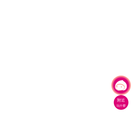
有事問小桃，一起遊桃園
|
附近
玩什麼