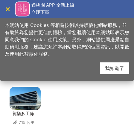
跳
遊桃園 APP 全新上線
到
立即下載
導覽
關閉
主
桃園觀光導覽網
首頁
>
想去的地方
>
住宿
>
潮摩鐵汽車旅館
要
本網站使用 Cookies 等相關技術以持續優化網站服務，並
內
有助於為您提供更佳的體驗，當您繼續使用本網站即表示您
容
同意我們的 Cookie 使用政策。另外，網站提供周邊景點自
潮摩鐵汽車旅館 周邊景
區
動偵測服務，建議您允許本網站取得您的位置資訊，以開啟
塊
及使用此智慧化服務。
點
我知道了
共有 114 處景點
養樂多工廠
7.15 公里