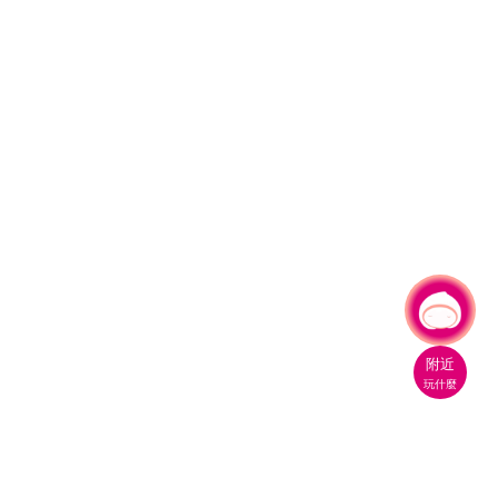
有事問小桃，一起遊桃園
附近
玩什麼