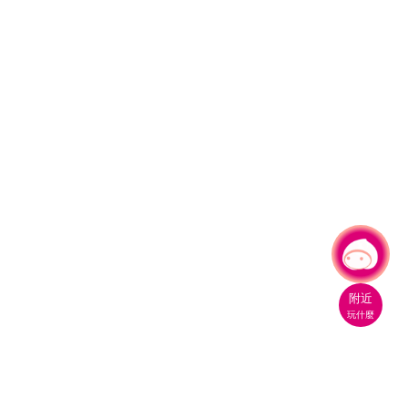
有事問小桃，一起遊桃園
|
附近
玩什麼