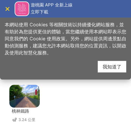
跳
遊桃園 APP 全新上線
到
立即下載
導覽
關閉
主
桃園觀光導覽網
首頁
>
想去的地方
>
住宿
>
潮摩鐵汽車旅館
要
本網站使用 Cookies 等相關技術以持續優化網站服務，並
內
有助於為您提供更佳的體驗，當您繼續使用本網站即表示您
容
同意我們的 Cookie 使用政策。另外，網站提供周邊景點自
潮摩鐵汽車旅館 周邊景
區
動偵測服務，建議您允許本網站取得您的位置資訊，以開啟
塊
及使用此智慧化服務。
點
我知道了
共有 114 處景點
桃林鐵路
3.24 公里