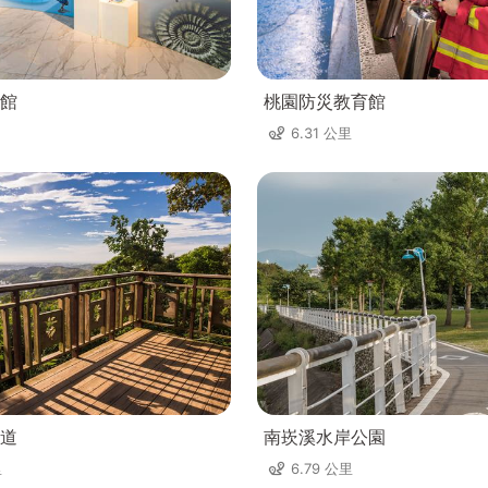
館
桃園防災教育館
6.31 公里
道
南崁溪水岸公園
里
6.79 公里