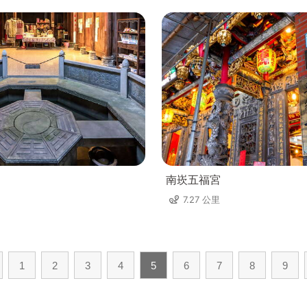
南崁五福宮
7.27 公里
1
2
3
4
5
6
7
8
9