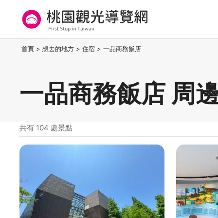
跳
到
主
要
桃園觀光導覽網
:::
首頁
>
想去的地方
>
住宿
>
一品商務飯店
內
容
區
一品商務飯店 周
塊
共有 104 處景點