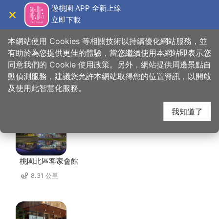
跳
遊桃園 APP 全新上線
到
立即下載
導覽
關閉
主
桃園觀光導覽網
首頁
>
想去的地方
>
住宿
>
一品商務飯店
要
本網站使用 Cookies 等相關技術以持續優化網站服務，並
內
有助於為您提供更佳的體驗，當您繼續使用本網站即表示您
容
同意我們的 Cookie 使用政策。另外，網站提供周邊景點自
一品商務飯店 周邊景點
區
動偵測服務，建議您允許本網站取得您的位置資訊，以開啟
塊
及使用此智慧化服務。
共有 104 處景點
我知道了
桃園北區客家會館
8.31 公里