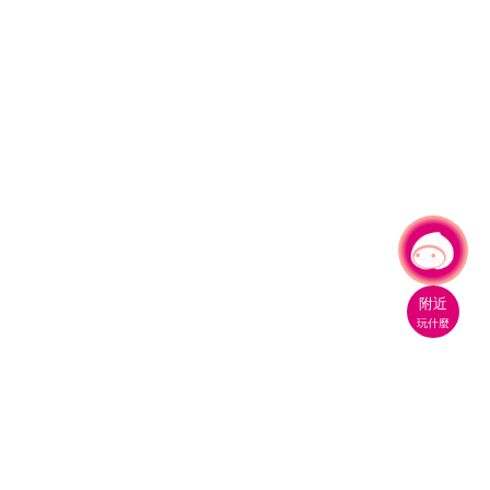
有事問小桃，一起遊桃園
附近
玩什麼