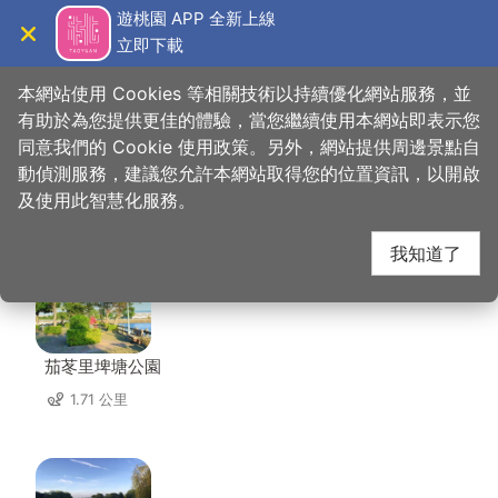
跳
遊桃園 APP 全新上線
到
立即下載
導覽
關閉
主
桃園觀光導覽網
首頁
>
想去的地方
>
住宿
>
凱富旅館
要
本網站使用 Cookies 等相關技術以持續優化網站服務，並
內
有助於為您提供更佳的體驗，當您繼續使用本網站即表示您
容
同意我們的 Cookie 使用政策。另外，網站提供周邊景點自
凱富旅館 周邊景點
區
動偵測服務，建議您允許本網站取得您的位置資訊，以開啟
塊
及使用此智慧化服務。
共有 137 處景點
我知道了
茄苳里埤塘公園
1.71 公里