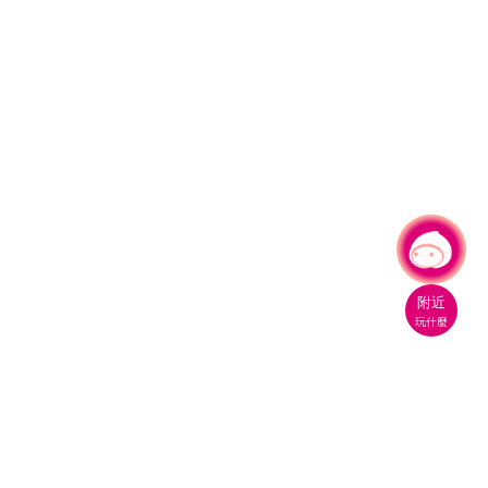
有事問小桃，一起遊桃園
附近
玩什麼