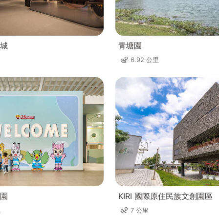
城
青塘園
6.92 公里
園
KIRI 國際原住民族文創園區
里
7 公里