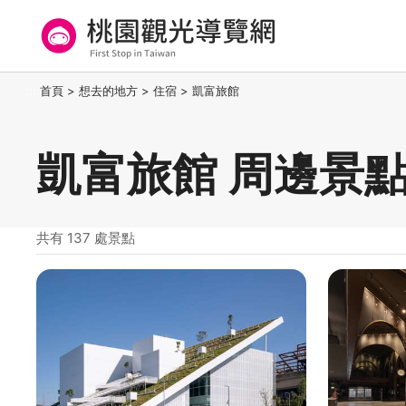
跳
到
主
要
桃園觀光導覽網
:::
首頁
>
想去的地方
>
住宿
>
凱富旅館
內
容
區
凱富旅館 周邊景
塊
共有 137 處景點