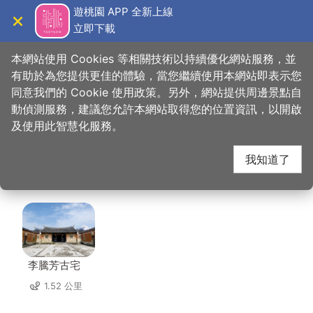
跳
遊桃園 APP 全新上線
到
立即下載
導覽
關閉
主
桃園觀光導覽網
首頁
>
想去的地方
>
住宿
>
大溪老城四季行館
要
本網站使用 Cookies 等相關技術以持續優化網站服務，並
內
有助於為您提供更佳的體驗，當您繼續使用本網站即表示您
容
同意我們的 Cookie 使用政策。另外，網站提供周邊景點自
大溪老城四季行館 周邊
區
動偵測服務，建議您允許本網站取得您的位置資訊，以開啟
塊
及使用此智慧化服務。
景點
我知道了
共有 125 處景點
李騰芳古宅
1.52 公里