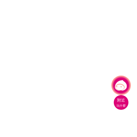
有事問小桃，一起遊桃園
|
附近
玩什麼