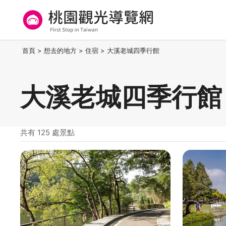
跳
到
主
要
桃園觀光導覽網
:::
首頁
>
想去的地方
>
住宿
>
大溪老城四季行館
內
容
區
大溪老城四季行館
塊
共有 125 處景點