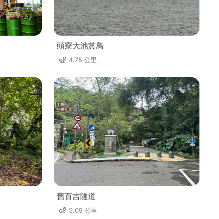
頭寮大池賞鳥
4.75 公里
舊百吉隧道
5.09 公里