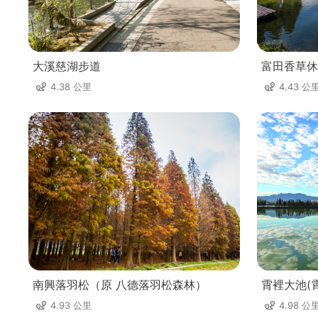
大溪慈湖步道
富田香草休
4.38 公里
4.43 公
南興落羽松（原 八德落羽松森林）
霄裡大池(
4.93 公里
4.98 公