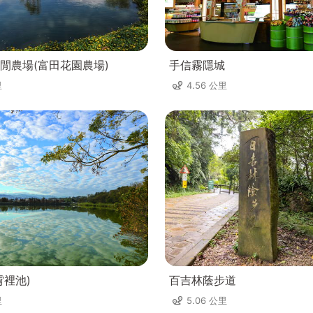
閒農場(富田花園農場)
手信霧隱城
里
4.56 公里
霄裡池)
百吉林蔭步道
里
5.06 公里