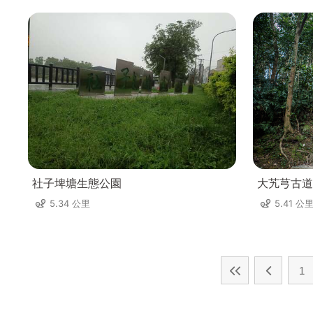
社子埤塘生態公園
大艽芎古道
5.34 公里
5.41 公
1