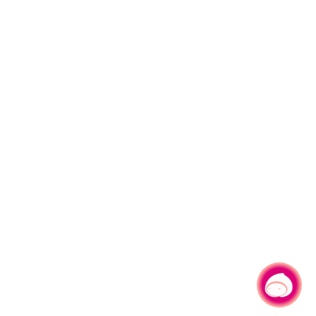
有事問小桃，一起遊桃園
|