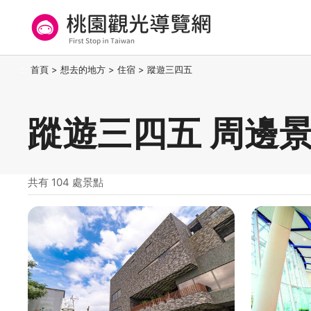
跳
到
主
要
桃園觀光導覽網
:::
首頁
>
想去的地方
>
住宿
>
蹤遊三四五
內
容
區
蹤遊三四五 周邊
塊
共有 104 處景點