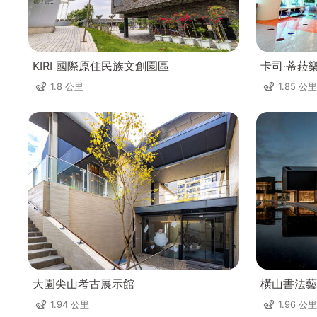
KIRI 國際原住民族文創園區
卡司‧蒂菈
1.8 公里
1.85 公里
大園尖山考古展示館
橫山書法藝
1.94 公里
1.96 公里