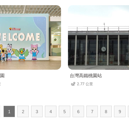
園
台灣高鐵桃園站
里
2.77 公里
1
2
3
4
5
6
7
8
9