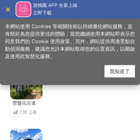
跳
遊桃園 APP 全新上線
到
立即下載
導覽
關閉
主
桃園觀光導覽網
首頁
>
想去的地方
>
住宿
>
蹤遊三四五
要
本網站使用 Cookies 等相關技術以持續優化網站服務，並
內
有助於為您提供更佳的體驗，當您繼續使用本網站即表示您
容
同意我們的 Cookie 使用政策。另外，網站提供周邊景點自
蹤遊三四五 周邊景點
區
動偵測服務，建議您允許本網站取得您的位置資訊，以開啟
塊
及使用此智慧化服務。
共有 104 處景點
我知道了
營盤坑古道
7.35 公里