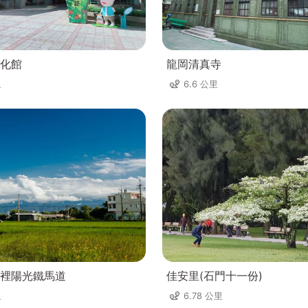
化館
龍岡清真寺
里
6.6 公里
裡陽光鐵馬道
佳安里(石門十一份)
里
6.78 公里