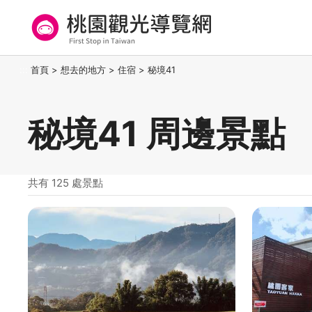
跳
到
主
要
桃園觀光導覽網
:::
首頁
>
想去的地方
>
住宿
>
秘境41
內
容
區
秘境41 周邊景點
塊
共有 125 處景點