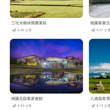
三坑水鄉休閒農業區
桃園客家文
6.49 公里
6.57 公
桃園北區客家會館
八德茄苳霄
6.63 公里
6.73 公