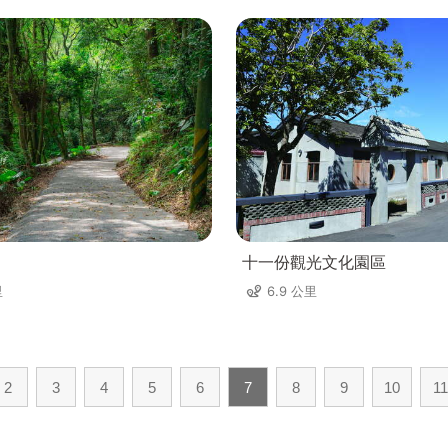
十一份觀光文化園區
里
6.9 公里
2
3
4
5
6
7
8
9
10
11