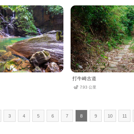
打牛崎古道
7.93 公里
3
4
5
6
7
8
9
10
11