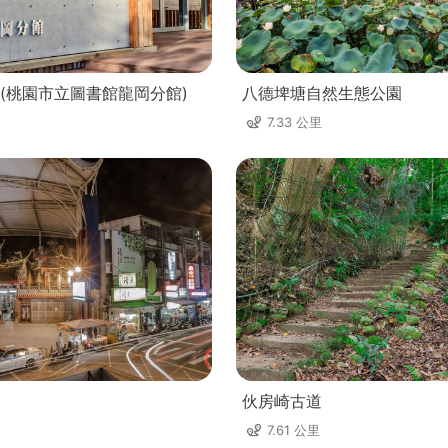
(桃園市立圖書館龍岡分館)
八德埤塘自然生態公園
7.33 公里
伙房崎古道
7.61 公里