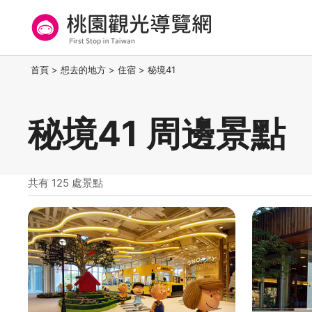
跳
到
主
要
桃園觀光導覽網
:::
首頁
>
想去的地方
>
住宿
>
秘境41
內
容
區
秘境41 周邊景點
塊
共有 125 處景點