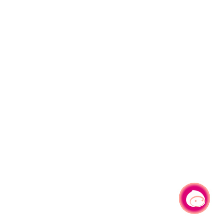
有事問小桃，一起遊桃園
|