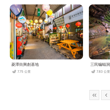
菱潭街興創基地
三民蝙蝠洞
7.75 公里
7.83 公里