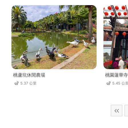
桃蘆坑休閒農場
桃園蓮華寺
5.37 公里
5.45 公