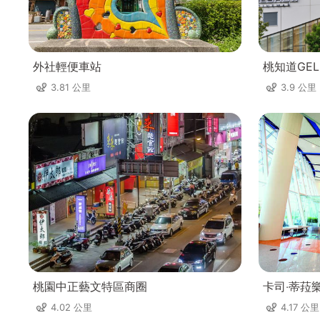
外社輕便車站
桃知道GELE
3.81 公里
3.9 公里
桃園中正藝文特區商圈
卡司‧蒂菈
4.02 公里
4.17 公里