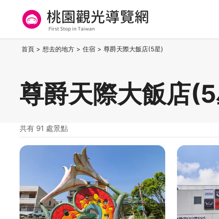
跳
到
主
要
桃園觀光導覽網
:::
首頁
>
想去的地方
>
住宿
>
尊爵天際大飯店(5星)
內
容
區
尊爵天際大飯店(5
塊
共有 91 處景點