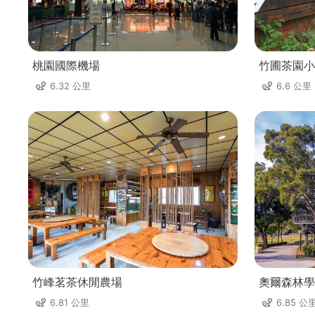
桃園國際機場
竹圃茶園小
6.32 公里
6.6 公里
竹峰茗茶休閒農場
奧爾森林學
6.81 公里
6.85 公