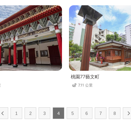
桃園77藝文町
里
7.11 公里
1
2
3
4
5
6
7
8