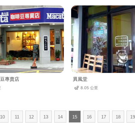
豆專賣店
異風堂
里
8.05 公里
10
11
12
13
14
15
16
17
18
19