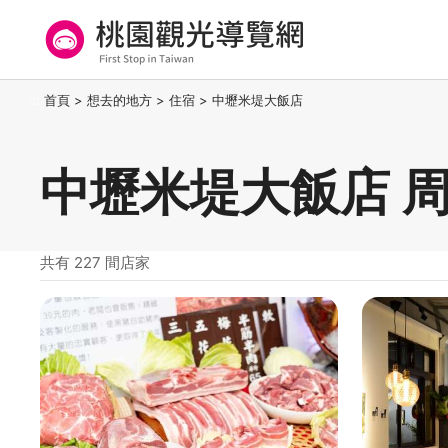
跳
到
主
要
桃園觀光導覽網
:::
首頁
>
想去的地方
>
住宿
>
中壢米堤大飯店
內
容
區
中壢米堤大飯店 
塊
共有 227 間店家