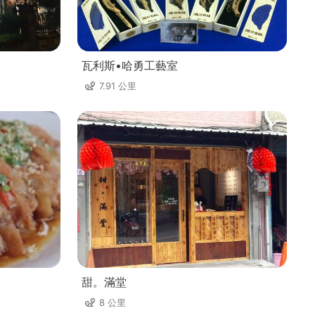
瓦利斯•哈勇工藝室
7.91 公里
甜。滿堂
8 公里