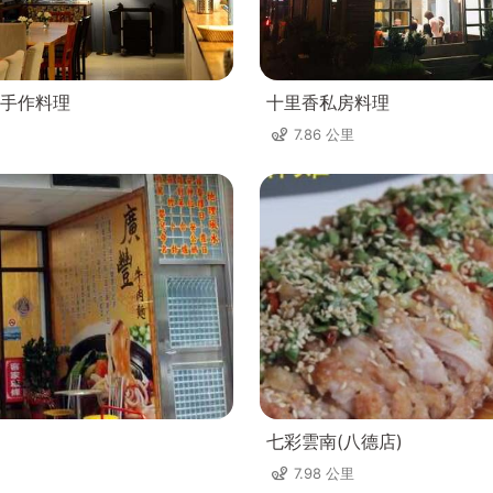
手作料理
十里香私房料理
7.86 公里
七彩雲南(八德店)
7.98 公里