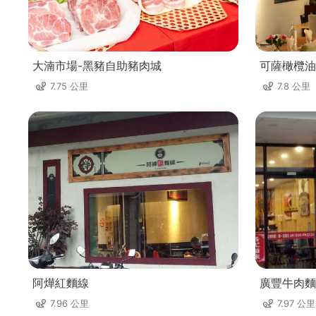
大湳市場-黑豬自助豬肉城
可薩橄欖油
7.75 公里
7.8 公里
阿燁紅麵線
廣豐牛肉麵
7.96 公里
7.97 公里