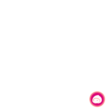
有事問小桃，一起遊桃園
|