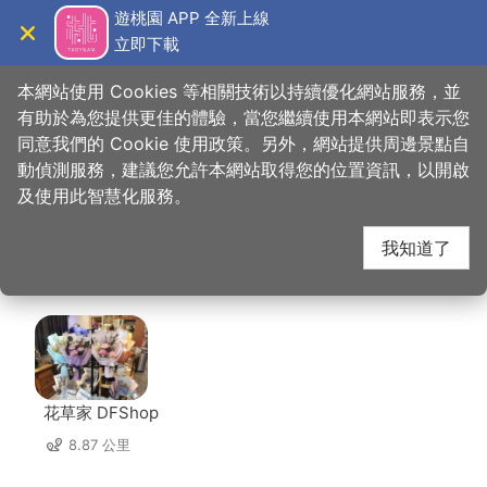
跳
遊桃園 APP 全新上線
到
立即下載
導覽
關閉
主
桃園觀光導覽網
首頁
>
想去的地方
>
住宿
>
中壢米堤大飯店
要
本網站使用 Cookies 等相關技術以持續優化網站服務，並
內
有助於為您提供更佳的體驗，當您繼續使用本網站即表示您
容
同意我們的 Cookie 使用政策。另外，網站提供周邊景點自
中壢米堤大飯店 周邊店
區
動偵測服務，建議您允許本網站取得您的位置資訊，以開啟
塊
及使用此智慧化服務。
家
我知道了
共有 227 間店家
花草家 DFShop
8.87 公里