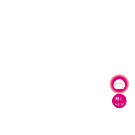
有事問小桃，一起遊桃園
|
附近
玩什麼