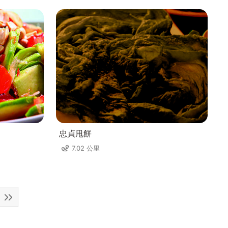
忠貞甩餅
7.02 公里