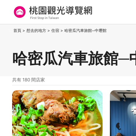
跳
到
主
要
桃園觀光導覽網
:::
首頁
>
想去的地方
>
住宿
>
哈密瓜汽車旅館─中壢館
內
容
區
哈密瓜汽車旅館─
塊
共有 180 間店家