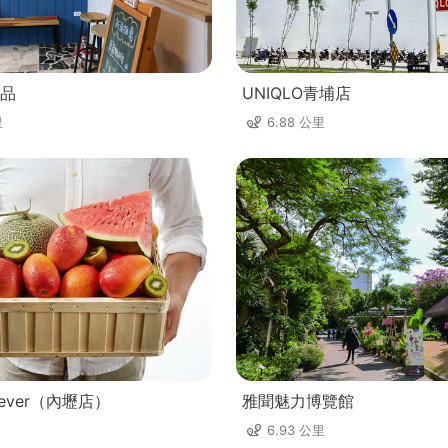
品
UNIQLO青埔店
里
6.88 公里
ever（內壢店）
雅聞魅力博覽館
6.93 公里