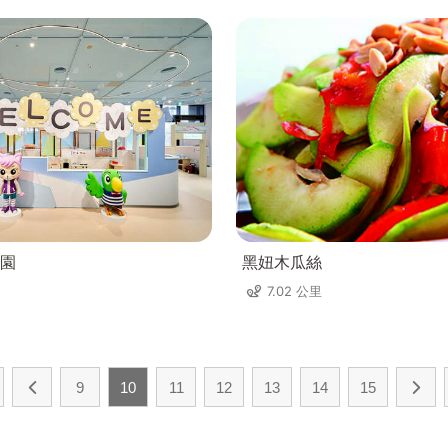
園
黑妞木瓜絲
7.02 公里
9
10
11
12
13
14
15