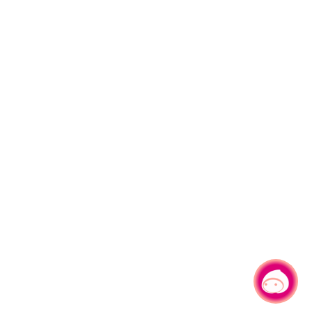
有事問小桃，一起遊桃園
|