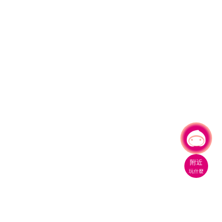
有事問小桃，一起遊桃園
|
附近
玩什麼