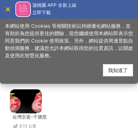
跳
遊桃園 APP 全新上線
到
立即下載
導覽
關閉
主
桃園觀光導覽網
首頁
>
想去的地方
>
住宿
>
哈密瓜汽車旅館─中壢館
要
本網站使用 Cookies 等相關技術以持續優化網站服務，並
內
有助於為您提供更佳的體驗，當您繼續使用本網站即表示您
容
同意我們的 Cookie 使用政策。另外，網站提供周邊景點自
哈密瓜汽車旅館─中壢
區
動偵測服務，建議您允許本網站取得您的位置資訊，以開啟
塊
及使用此智慧化服務。
館 周邊店家
我知道了
共有 180 間店家
台灣京瓷-千塘窯
9.13 公里