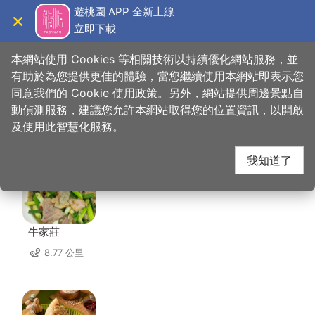
跳
遊桃園 APP 全新上線
到
立即下載
導覽
關閉
主
桃園觀光導覽網
首頁
>
想去的地方
>
住宿
>
住福旅店
要
本網站使用 Cookies 等相關技術以持續優化網站服務，並
內
有助於為您提供更佳的體驗，當您繼續使用本網站即表示您
容
同意我們的 Cookie 使用政策。另外，網站提供周邊景點自
住福旅店 周邊店家
區
動偵測服務，建議您允許本網站取得您的位置資訊，以開啟
塊
及使用此智慧化服務。
共有 247 間店家
我知道了
牛家莊
8.77 公里