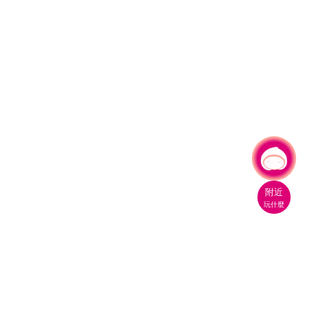
有事問小桃，一起遊桃園
附近
玩什麼