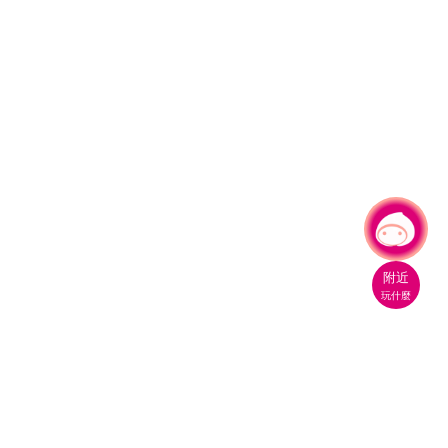
有事問小桃，一起遊桃園
|
附近
玩什麼