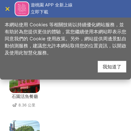
跳
遊桃園 APP 全新上線
到
立即下載
導覽
關閉
主
桃園觀光導覽網
首頁
>
想去的地方
>
住宿
>
微笑蒔光
要
本網站使用 Cookies 等相關技術以持續優化網站服務，並
內
有助於為您提供更佳的體驗，當您繼續使用本網站即表示您
容
同意我們的 Cookie 使用政策。另外，網站提供周邊景點自
微笑蒔光 周邊店家
區
動偵測服務，建議您允許本網站取得您的位置資訊，以開啟
塊
及使用此智慧化服務。
共有 220 間店家
我知道了
石園活魚餐廳
8.36 公里