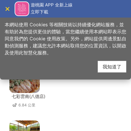
跳
遊桃園 APP 全新上線
到
立即下載
導覽
關閉
主
桃園觀光導覽網
首頁
>
想去的地方
>
住宿
>
微笑蒔光
要
本網站使用 Cookies 等相關技術以持續優化網站服務，並
內
有助於為您提供更佳的體驗，當您繼續使用本網站即表示您
容
同意我們的 Cookie 使用政策。另外，網站提供周邊景點自
微笑蒔光 周邊店家
區
動偵測服務，建議您允許本網站取得您的位置資訊，以開啟
塊
及使用此智慧化服務。
共有 220 間店家
我知道了
七彩雲南(八德店)
6.84 公里