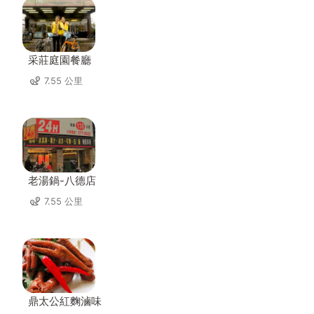
采莊庭園餐廳
7.55 公里
老湯鍋-八德店
7.55 公里
鼎太公紅麴滷味