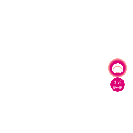
有事問小桃，一起遊桃園
|
附近
玩什麼