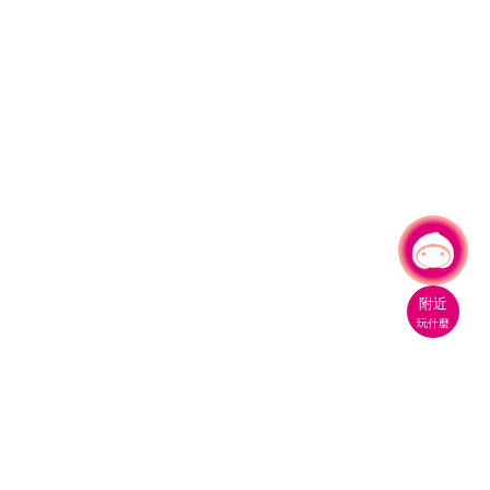
有事問小桃，一起遊桃園
|
附近
玩什麼