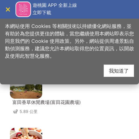
跳
遊桃園 APP 全新上線
到
立即下載
導覽
關閉
主
桃園觀光導覽網
首頁
>
想去的地方
>
住宿
>
微笑蒔光
要
本網站使用 Cookies 等相關技術以持續優化網站服務，並
內
有助於為您提供更佳的體驗，當您繼續使用本網站即表示您
容
同意我們的 Cookie 使用政策。另外，網站提供周邊景點自
微笑蒔光 周邊店家
區
動偵測服務，建議您允許本網站取得您的位置資訊，以開啟
塊
及使用此智慧化服務。
共有 220 間店家
我知道了
富田香草休閒農場(富田花園農場)
5.89 公里