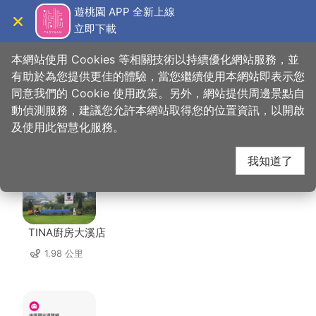
跳
遊桃園 APP 全新上線
到
立即下載
導覽
關閉
主
桃園觀光導覽網
首頁
>
想去的地方
>
住宿
>
微笑蒔光
要
本網站使用 Cookies 等相關技術以持續優化網站服務，並
內
有助於為您提供更佳的體驗，當您繼續使用本網站即表示您
容
同意我們的 Cookie 使用政策。另外，網站提供周邊景點自
微笑蒔光 周邊店家
區
動偵測服務，建議您允許本網站取得您的位置資訊，以開啟
塊
及使用此智慧化服務。
共有 220 間店家
我知道了
TINA廚房大溪店
1.98 公里