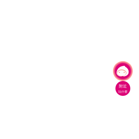
有事問小桃，一起遊桃園
附近
玩什麼