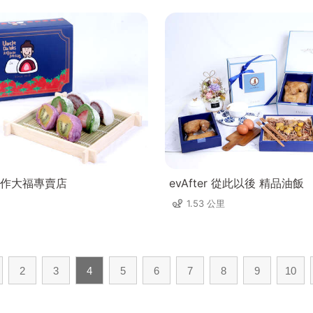
作大福專賣店
evAfter 從此以後 精品油飯
1.53 公里
2
3
4
5
6
7
8
9
10