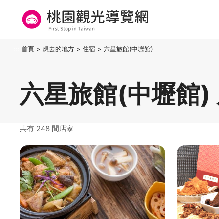
跳
到
主
要
桃園觀光導覽網
:::
首頁
>
想去的地方
>
住宿
>
六星旅館(中壢館)
內
容
區
六星旅館(中壢館)
塊
共有 248 間店家