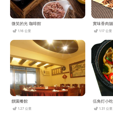
微笑的光 咖啡館
實味香肉舖
1.16 公里
1.17 公里
饌園餐館
伍角灯小吃
1.27 公里
1.31 公里