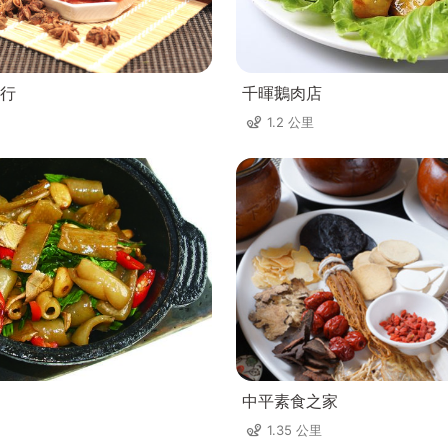
行
千暉鵝肉店
1.2 公里
中平素食之家
1.35 公里