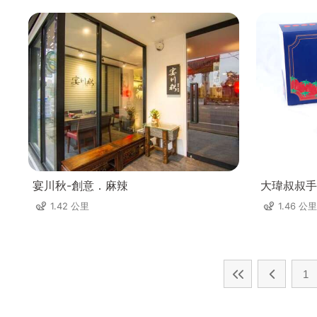
宴川秋-創意．麻辣
大瑋叔叔手
1.42 公里
1.46 公里
1