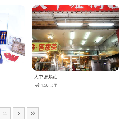
大中壢鵝莊
1.58 公里
11