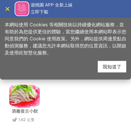
跳
遊桃園 APP 全新上線
到
立即下載
導覽
關閉
主
桃園觀光導覽網
首頁
>
想去的地方
>
住宿
>
六星旅館(中壢館)
要
本網站使用 Cookies 等相關技術以持續優化網站服務，並
內
有助於為您提供更佳的體驗，當您繼續使用本網站即表示您
容
同意我們的 Cookie 使用政策。另外，網站提供周邊景點自
六星旅館(中壢館) 周邊
區
動偵測服務，建議您允許本網站取得您的位置資訊，以開啟
塊
及使用此智慧化服務。
店家
我知道了
共有 248 間店家
酒廠復古小館
1.62 公里