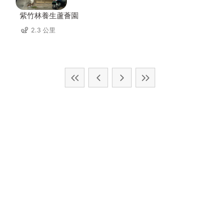
紫竹林養生蘆薈園
2.3 公里