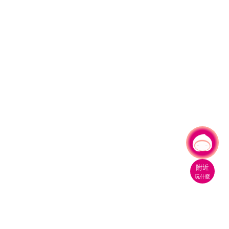
有事問小桃，一起遊桃園
|
附近
玩什麼