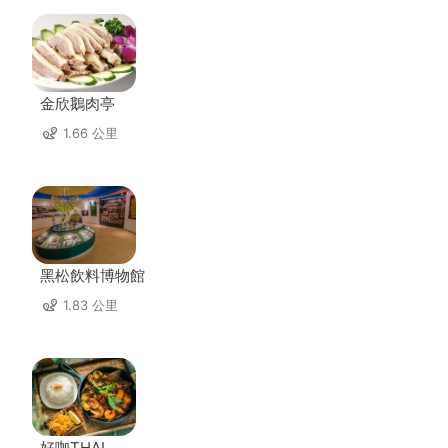
金欣鵝肉亭
1.66 公里
黑松飲料博物館
1.83 公里
好咖THAI