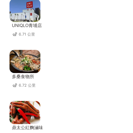
UNIQLO青埔店
6.71 公里
多桑食物所
6.72 公里
鼎太公紅麴滷味