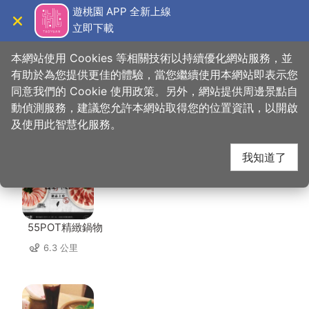
跳
遊桃園 APP 全新上線
到
立即下載
導覽
關閉
主
桃園觀光導覽網
首頁
>
想去的地方
>
住宿
>
信大賓館
要
本網站使用 Cookies 等相關技術以持續優化網站服務，並
內
有助於為您提供更佳的體驗，當您繼續使用本網站即表示您
容
同意我們的 Cookie 使用政策。另外，網站提供周邊景點自
信大賓館 周邊店家
區
動偵測服務，建議您允許本網站取得您的位置資訊，以開啟
塊
及使用此智慧化服務。
共有 267 間店家
我知道了
55POT精緻鍋物
6.3 公里