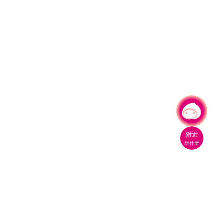
有事問小桃，一起遊桃園
|
附近
玩什麼