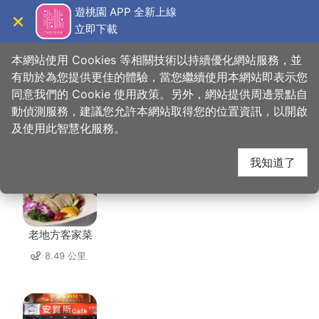
跳
遊桃園 APP 全新上線
到
立即下載
導覽
關閉
主
桃園觀光導覽網
首頁
>
想去的地方
>
住宿
>
信大賓館
要
本網站使用 Cookies 等相關技術以持續優化網站服務，並
內
有助於為您提供更佳的體驗，當您繼續使用本網站即表示您
容
同意我們的 Cookie 使用政策。另外，網站提供周邊景點自
信大賓館 周邊店家
區
動偵測服務，建議您允許本網站取得您的位置資訊，以開啟
塊
及使用此智慧化服務。
共有 267 間店家
我知道了
老地方客家菜
8.49 公里