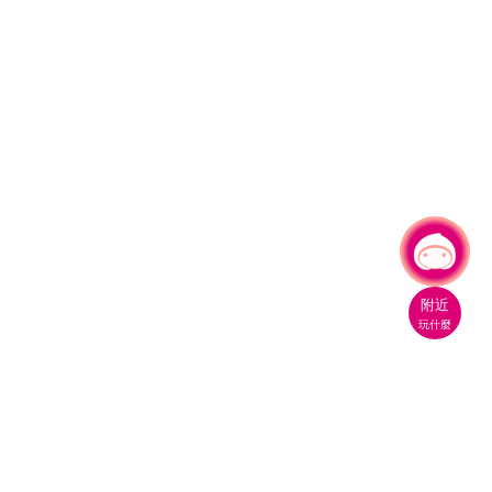
有事問小桃，一起遊桃園
附近
玩什麼