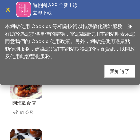
跳
遊桃園 APP 全新上線
到
立即下載
導覽
關閉
主
桃園觀光導覽網
首頁
>
想去的地方
>
住宿
>
名仕旅舘
要
本網站使用 Cookies 等相關技術以持續優化網站服務，並
內
有助於為您提供更佳的體驗，當您繼續使用本網站即表示您
容
同意我們的 Cookie 使用政策。另外，網站提供周邊景點自
名仕旅舘 周邊店家
區
動偵測服務，建議您允許本網站取得您的位置資訊，以開啟
塊
及使用此智慧化服務。
共有 296 間店家
我知道了
阿海飲食店
61 公尺