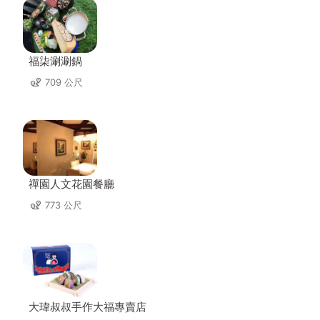
福柒涮涮鍋
709 公尺
禪園人文花園餐廳
773 公尺
大瑋叔叔手作大福專賣店