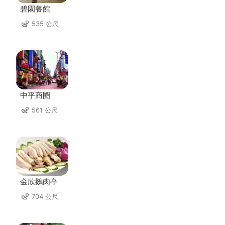
碧園餐館
535 公尺
中平商圈
561 公尺
金欣鵝肉亭
704 公尺