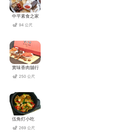
中平素食之家
94 公尺
實味香肉舖行
250 公尺
伍角灯小吃
269 公尺