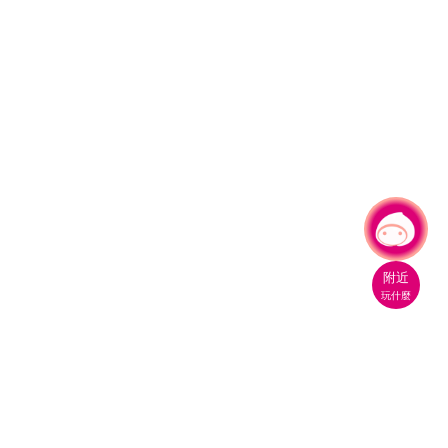
有事問小桃，一起遊桃園
附近
玩什麼