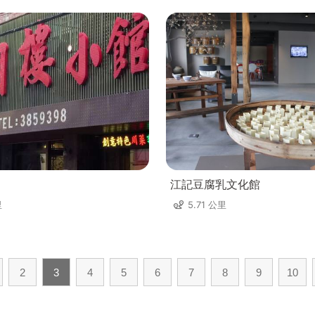
江記豆腐乳文化館
里
5.71 公里
2
3
4
5
6
7
8
9
10