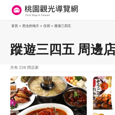
跳
到
主
要
桃園觀光導覽網
:::
首頁
>
想去的地方
>
住宿
>
蹤遊三四五
內
容
區
蹤遊三四五 周邊
塊
共有 236 間店家