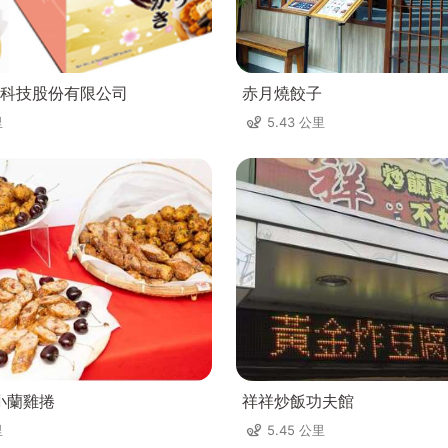
科技股份有限公司
赤月燒餃子
里
5.43 公里
小蘭雞捲
祥祥炒飯功夫館
里
5.45 公里