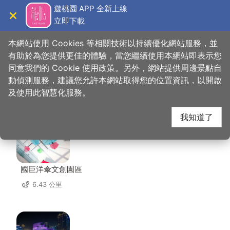
跳
遊桃園 APP 全新上線
到
立即下載
導覽
關閉
主
桃園觀光導覽網
首頁
>
想去的地方
>
住宿
>
蹤遊三四五
要
本網站使用 Cookies 等相關技術以持續優化網站服務，並
內
有助於為您提供更佳的體驗，當您繼續使用本網站即表示您
容
同意我們的 Cookie 使用政策。另外，網站提供周邊景點自
蹤遊三四五 周邊店家
區
動偵測服務，建議您允許本網站取得您的位置資訊，以開啟
塊
及使用此智慧化服務。
共有 236 間店家
我知道了
國巨洋傘文創園區
6.43 公里