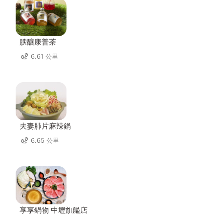
腴釀康普茶
6.61 公里
夫妻肺片麻辣鍋
6.65 公里
享享鍋物 中壢旗艦店