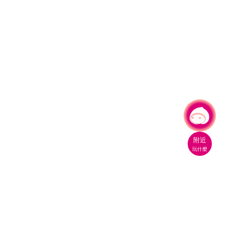
有事問小桃，一起遊桃園
|
附近
玩什麼